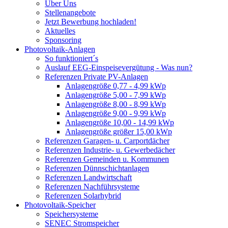
Über Uns
Stellenangebote
Jetzt Bewerbung hochladen!
Aktuelles
Sponsoring
Photovoltaik-Anlagen
So funktioniert´s
Auslauf EEG-Einspeisevergütung - Was nun?
Referenzen Private PV-Anlagen
Anlagengröße 0,77 - 4,99 kWp
Anlagengröße 5,00 - 7,99 kWp
Anlagengröße 8,00 - 8,99 kWp
Anlagengröße 9,00 - 9,99 kWp
Anlagengröße 10,00 - 14,99 kWp
Anlagengröße größer 15,00 kWp
Referenzen Garagen- u. Carportdächer
Referenzen Industrie- u. Gewerbedächer
Referenzen Gemeinden u. Kommunen
Referenzen Dünnschichtanlagen
Referenzen Landwirtschaft
Referenzen Nachführsysteme
Referenzen Solarhybrid
Photovoltaik-Speicher
Speichersysteme
SENEC Stromspeicher