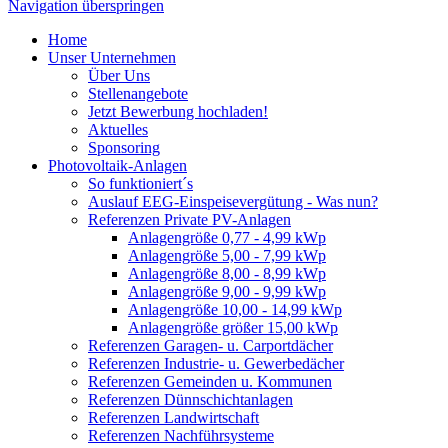
Navigation überspringen
Home
Unser Unternehmen
Über Uns
Stellenangebote
Jetzt Bewerbung hochladen!
Aktuelles
Sponsoring
Photovoltaik-Anlagen
So funktioniert´s
Auslauf EEG-Einspeisevergütung - Was nun?
Referenzen Private PV-Anlagen
Anlagengröße 0,77 - 4,99 kWp
Anlagengröße 5,00 - 7,99 kWp
Anlagengröße 8,00 - 8,99 kWp
Anlagengröße 9,00 - 9,99 kWp
Anlagengröße 10,00 - 14,99 kWp
Anlagengröße größer 15,00 kWp
Referenzen Garagen- u. Carportdächer
Referenzen Industrie- u. Gewerbedächer
Referenzen Gemeinden u. Kommunen
Referenzen Dünnschichtanlagen
Referenzen Landwirtschaft
Referenzen Nachführsysteme