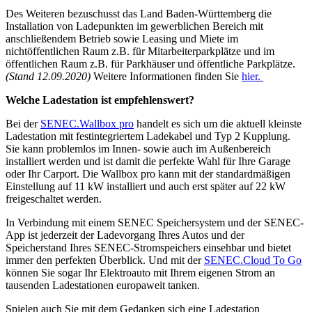
Des Weiteren bezuschusst das Land Baden-Württemberg die
Installation von Ladepunkten im gewerblichen Bereich mit
anschließendem Betrieb sowie Leasing und Miete im
nichtöffentlichen Raum z.B. für Mitarbeiterparkplätze und im
öffentlichen Raum z.B. für Parkhäuser und öffentliche Parkplätze.
(Stand 12.09.2020)
Weitere Informationen finden Sie
hier.
Welche Ladestation ist empfehlenswert?
Bei der
SENEC.Wallbox pro
handelt es sich um die aktuell kleinste
Ladestation mit festintegriertem Ladekabel und Typ 2 Kupplung.
Sie kann problemlos im Innen- sowie auch im Außenbereich
installiert werden und ist damit die perfekte Wahl für Ihre Garage
oder Ihr Carport. Die Wallbox pro kann mit der standardmäßigen
Einstellung auf 11 kW installiert und auch erst später auf 22 kW
freigeschaltet werden.
In Verbindung mit einem SENEC Speichersystem und der SENEC-
App ist jederzeit der Ladevorgang Ihres Autos und der
Speicherstand Ihres SENEC-Stromspeichers einsehbar und bietet
immer den perfekten Überblick. Und mit der
SENEC.Cloud To Go
können Sie sogar Ihr Elektroauto mit Ihrem eigenen Strom an
tausenden Ladestationen europaweit tanken.
Spielen auch Sie mit dem Gedanken sich eine Ladestation