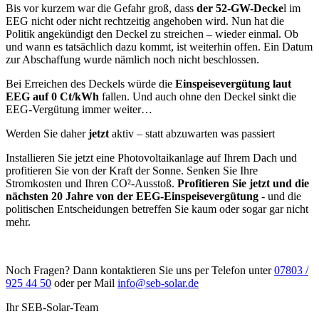
Bis vor kurzem war die Gefahr groß, dass
der 52-GW-Decke
l im
EEG nicht oder nicht rechtzeitig angehoben wird. Nun hat die
Politik angekündigt den Deckel zu streichen – wieder einmal. Ob
und wann es tatsächlich dazu kommt, ist weiterhin offen. Ein Datum
zur Abschaffung wurde nämlich noch nicht beschlossen.
Bei Erreichen des Deckels würde die
Einspeisevergütung
laut
EEG auf 0 Ct/kWh
fallen. Und auch ohne den Deckel sinkt die
EEG-Ver
gütung immer weiter…
Werden Sie daher
jetzt
aktiv – statt abzuwarten was passiert
Installieren Sie jetzt eine
Photovoltaikanlage
auf Ihrem Dach und
profitieren Sie von der Kraft der
Sonne
. Senken Sie Ihre
Stromkosten und Ihren CO²-Ausstoß.
Profitieren Sie jetzt und die
nächsten 20 Jahre von der EEG-Einspeisevergütung
- und die
politischen Entscheidungen betreffen Sie kaum oder sogar gar nicht
mehr.
Noch Fragen? Dann kontaktieren Sie uns per Telefon unter
07803 /
925 44 50
oder per Mail
info@seb-solar.de
Ihr SEB-Solar-Team