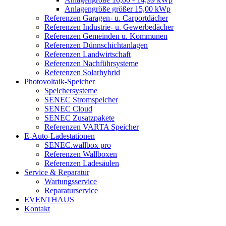
Anlagengröße größer 15,00 kWp
Referenzen Garagen- u. Carportdächer
Referenzen Industrie- u. Gewerbedächer
Referenzen Gemeinden u. Kommunen
Referenzen Dünnschichtanlagen
Referenzen Landwirtschaft
Referenzen Nachführsysteme
Referenzen Solarhybrid
Photovoltaik-Speicher
Speichersysteme
SENEC Stromspeicher
SENEC Cloud
SENEC Zusatzpakete
Referenzen VARTA Speicher
E-Auto-Ladestationen
SENEC.wallbox pro
Referenzen Wallboxen
Referenzen Ladesäulen
Service & Reparatur
Wartungsservice
Reparaturservice
EVENTHAUS
Kontakt